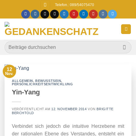
Zum
Telefon.: 089/54075470
Inhalt
springen
12
Nov.
ALLGEMEIN
,
BEWUSSTSEIN
,
PERSÖNLICHKEITSENTWICKLUNG
Yin-Yang
VERÖFFENTLICHT AM
12. NOVEMBER 2014
VON
BRIGITTE
BERCHTOLD
Verbindet sich jedoch die intuitive Herzebene mit
der rationalen Ebene des Verstandes, entsteht ein