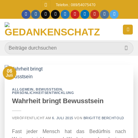
Zum
Telefon.: 089/54075470
Inhalt
springen
06
Juli
ALLGEMEIN
,
BEWUSSTSEIN
,
PERSÖNLICHKEITSENTWICKLUNG
Wahrheit bringt Bewusstsein
VERÖFFENTLICHT AM
6. JULI 2015
VON
BRIGITTE BERCHTOLD
Fast jeder Mensch hat das Bedürfnis nach