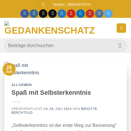
Zum
Telefon.: 089/54075470
Inhalt
springen
28
Juli
ALLGEMEIN
Spaß mit Selbsterkenntnis
VERÖFFENTLICHT AM
28. JULI 2014
VON
BRIGITTE
BERCHTOLD
„Selbsterkenntnis ist der erste Weg zur Besserung“