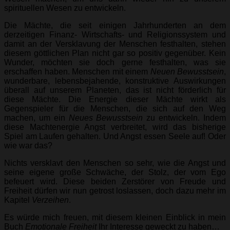
spirituellen Wesen zu entwickeln.
Die Mächte, die seit einigen Jahrhunderten an dem
derzeitigen Finanz- Wirtschafts- und Religionssystem und
damit an der Versklavung der Menschen festhalten, stehen
diesem göttlichen Plan nicht gar so positiv gegenüber. Kein
Wunder, möchten sie doch gerne festhalten, was sie
erschaffen haben. Menschen mit einem
Neuen Bewusstsein
,
wunderbare, lebensbejahende, konstruktive Auswirkungen
überall auf unserem Planeten, das ist nicht förderlich für
diese Mächte. Die Energie dieser Mächte wirkt als
Gegenspieler für die Menschen, die sich auf den Weg
machen, um ein
Neues Bewusstsein
zu entwickeln. Indem
diese Machtenergie Angst verbreitet, wird das bisherige
Spiel am Laufen gehalten. Und Angst essen Seele auf! Oder
wie war das?
Nichts versklavt den Menschen so sehr, wie die Angst und
seine eigene große Schwäche, der Stolz, der vom Ego
befeuert wird. Diese beiden Zerstörer von Freude und
Freiheit dürfen wir nun getrost loslassen, doch dazu mehr im
Kapitel
Verzeihen
.
Es würde mich freuen, mit diesem kleinen Einblick in mein
Buch
Emotionale Freiheit
Ihr Interesse geweckt zu haben…