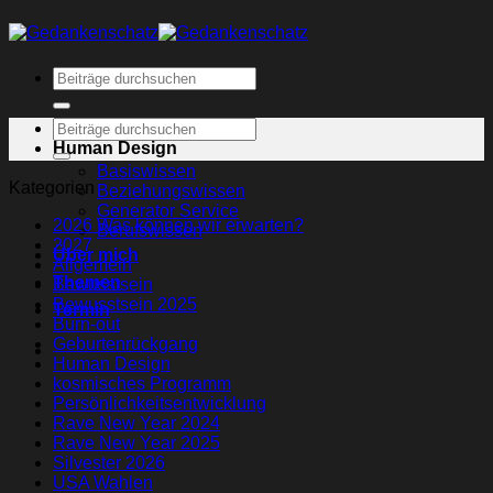
Human Design
Basiswissen
Kategorien
Beziehungswissen
Generator Service
2026 Was können wir erwarten?
Berufswissen
2027
Über mich
Allgemein
Themen
Bewusstsein
Bewusstsein 2025
Termin
Burn-out
Geburtenrückgang
Human Design
kosmisches Programm
Persönlichkeitsentwicklung
Rave New Year 2024
Rave New Year 2025
Silvester 2026
USA Wahlen