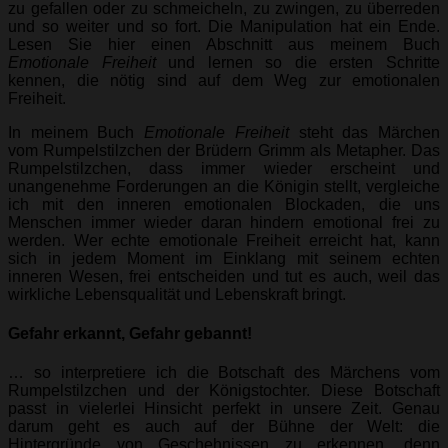
zu gefallen oder zu schmeicheln, zu zwingen, zu überreden
und so weiter und so fort. Die Manipulation hat ein Ende.
Lesen Sie hier einen Abschnitt aus meinem Buch
Emotionale Freiheit
und lernen so die ersten Schritte
kennen, die nötig sind auf dem Weg zur emotionalen
Freiheit.
In meinem Buch
Emotionale Freiheit
steht das Märchen
vom Rumpelstilzchen der Brüdern Grimm als Metapher. Das
Rumpelstilzchen, dass immer wieder erscheint und
unangenehme Forderungen an die Königin stellt, vergleiche
ich mit den inneren emotionalen Blockaden, die uns
Menschen immer wieder daran hindern emotional frei zu
werden. Wer echte emotionale Freiheit erreicht hat, kann
sich in jedem Moment im Einklang mit seinem echten
inneren Wesen, frei entscheiden und tut es auch, weil das
wirkliche Lebensqualität und Lebenskraft bringt.
Gefahr erkannt, Gefahr gebannt!
… so interpretiere ich die Botschaft des Märchens vom
Rumpelstilzchen und der Königstochter. Diese Botschaft
passt in vielerlei Hinsicht perfekt in unsere Zeit. Genau
darum geht es auch auf der Bühne der Welt: die
Hintergründe von Geschehnissen zu erkennen, denn