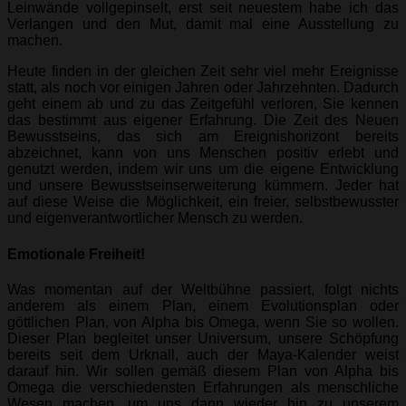
Leinwände vollgepinselt, erst seit neuestem habe ich das
Verlangen und den Mut, damit mal eine Ausstellung zu
machen.
Heute finden in der gleichen Zeit sehr viel mehr Ereignisse
statt, als noch vor einigen Jahren oder Jahrzehnten. Dadurch
geht einem ab und zu das Zeitgefühl verloren, Sie kennen
das bestimmt aus eigener Erfahrung. Die Zeit des Neuen
Bewusstseins, das sich am Ereignishorizont bereits
abzeichnet, kann von uns Menschen positiv erlebt und
genutzt werden, indem wir uns um die eigene Entwicklung
und unsere Bewusstseinserweiterung kümmern. Jeder hat
auf diese Weise die Möglichkeit, ein freier, selbstbewusster
und eigenverantwortlicher Mensch zu werden.
Emotionale Freiheit!
Was momentan auf der Weltbühne passiert, folgt nichts
anderem als einem Plan, einem Evolutionsplan oder
göttlichen Plan, von Alpha bis Omega, wenn Sie so wollen.
Dieser Plan begleitet unser Universum, unsere Schöpfung
bereits seit dem Urknall, auch der Maya-Kalender weist
darauf hin. Wir sollen gemäß diesem Plan von Alpha bis
Omega die verschiedensten Erfahrungen als menschliche
Wesen machen, um uns dann wieder hin zu unserem