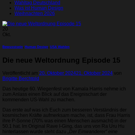
Wahltag Deutschland
Was ist Human Design
Weihnachten 2026
20
Okt.
Bewusstsein
,
Human Design
,
USA Wahlen
Die neue Weltordnung Episode 15
Veröffentlicht am
20. Oktober 2024
21. Oktober 2024
von
Brigitte Berchtold
Das heutige 60. Wiegenfest von Kamala Harris nehme ich
zum Anlass einen Blick auf das Ereignischart der
kommenden US-Wahl zu machen.
Das erste auf was ich Euch zum besseren Verständnis der
kosmischen Kräfte aufmerksam mache, ist, dass Frau Harris
ihre P-Sonne (70% was einen Menschen ausmacht) in der
50.1 hat. Im Original Rave I-Ging, das uns von Ra Uru Hu
hinterlassen wurde steht dazu
„Der Einwanderer“ eine