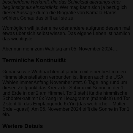
bescheidene Herkunft, die das Schicksal allerdings eher
begünstigt als einschränkt.
Wer mag kann sich ja bezüglich
dieser Aussage durch die Biografie von Kamala Harris
wühlen. Genau das trifft auf sie zu.
Womöglich will ja der eine oder andere aufgrund dessen mal
etwas über sich selbst wissen. Das eigene Leben ist nämlich
das wichtigste.
Aber nun mehr zum Wahltag am 05. November 2024….
Terminliche Kontinuität
Genauso wie Weihnachten alljährlich mit einer bestimmten
Himmelskonstellation verbunden ist, finden auch die USA
Wahlen immer Anfang November statt. 6 Tage lang rund um
diesen Zeitpunkt das Kreuz der Sphinx mit Sonne in der 1
und Erde in der 2 am Himmel. Tor 1 steht für die himmlische
Schöpferkraft mit 6x Yang im Hexagramm (männlich) und Tor
2 steht für das Empfangende 6xYin (das weibliche – Mutter
Erde –quasi). Am 05. November 2024 trifft die Sonne in Tor 1
ein.
Weitere Details