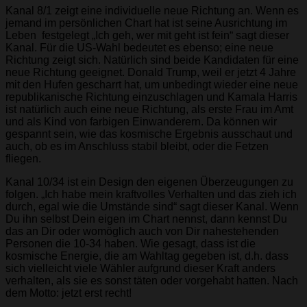
Kanal 8/1 zeigt eine individuelle neue Richtung an. Wenn es
jemand im persönlichen Chart hat ist seine Ausrichtung im
Leben festgelegt „Ich geh, wer mit geht ist fein“ sagt dieser
Kanal. Für die US-Wahl bedeutet es ebenso; eine neue
Richtung zeigt sich. Natürlich sind beide Kandidaten für eine
neue Richtung geeignet. Donald Trump, weil er jetzt 4 Jahre
mit den Hufen gescharrt hat, um unbedingt wieder eine neue
republikanische Richtung einzuschlagen und Kamala Harris
ist natürlich auch eine neue Richtung, als erste Frau im Amt
und als Kind von farbigen Einwanderern. Da können wir
gespannt sein, wie das kosmische Ergebnis ausschaut und
auch, ob es im Anschluss stabil bleibt, oder die Fetzen
fliegen.
Kanal 10/34 ist ein Design den eigenen Überzeugungen zu
folgen. „Ich habe mein kraftvolles Verhalten und das zieh ich
durch, egal wie die Umstände sind“ sagt dieser Kanal. Wenn
Du ihn selbst Dein eigen im Chart nennst, dann kennst Du
das an Dir oder womöglich auch von Dir nahestehenden
Personen die 10-34 haben. Wie gesagt, dass ist die
kosmische Energie, die am Wahltag gegeben ist, d.h. dass
sich vielleicht viele Wähler aufgrund dieser Kraft anders
verhalten, als sie es sonst täten oder vorgehabt hatten. Nach
dem Motto: jetzt erst recht!