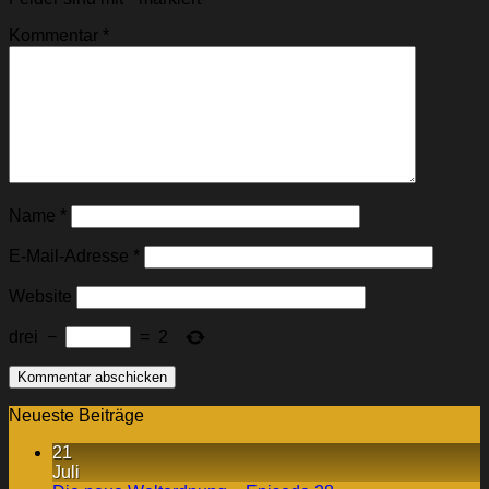
Kommentar
*
Name
*
E-Mail-Adresse
*
Website
drei
−
=
2
Neueste Beiträge
21
Juli