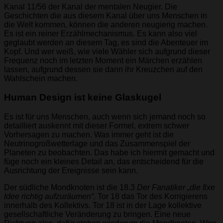
Kanal 11/56 der Kanal der mentalen Neugier. Die
Geschichten die aus diesem Kanal über uns Menschen in
die Welt kommen, können die anderen neugierig machen.
Es ist ein reiner Erzählmechanismus. Es kann also viel
geglaubt werden an diesem Tag, es sind die Abenteuer im
Kopf. Und wer weiß, wie viele Wähler sich aufgrund dieser
Frequenz noch im letzten Moment ein Märchen erzählen
lassen, aufgrund dessen sie dann ihr Kreuzchen auf den
Wahlschein machen.
Human Design ist keine Glaskugel
Es ist für uns Menschen, auch wenn sich jemand noch so
detailliert auskennt mit dieser Formel, extrem schwer
Vorhersagen zu machen. Was immer geht ist die
Neutrinogroßwetterlage und das Zusammenspiel der
Planeten zu beobachten. Das habe ich hiermit gemacht und
füge noch ein kleines Detail an, das entscheidend für die
Ausrichtung der Ereignisse sein kann.
Der südliche Mondknoten ist die 18.3
Der Fanatiker „die fixe
Idee richtig aufzuräumen“
. Tor 18 das Tor des Korrigierens
innerhalb des Kollektivs. Tor 18 ist in der Lage kollektive
gesellschaftliche Veränderung zu bringen. Eine neue