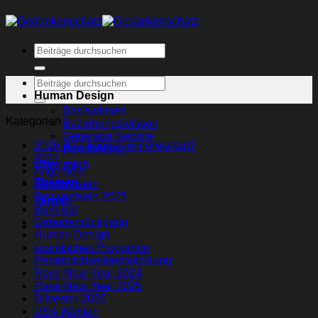
Human Design
Basiswissen
Kategorien
Beziehungswissen
Generator Service
2026 Was können wir erwarten?
Berufswissen
2027
Über mich
Allgemein
Themen
Bewusstsein
Bewusstsein 2025
Termin
Burn-out
Geburtenrückgang
Human Design
kosmisches Programm
Persönlichkeitsentwicklung
Rave New Year 2024
Rave New Year 2025
Silvester 2026
USA Wahlen