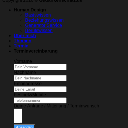
Copyright 2026 ©
Gedankenschatz.de
Human Design
Basiswissen
Beziehungswissen
Generator Service
Berufswissen
Über mich
Themen
Termin
Terminvereinbarung
Vorname
Nachname
Emailadresse
Festnetz/Mobile
Deine Anfrage / Mitteilung / Terminwunsch
Absenden