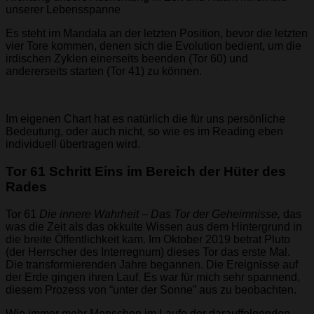
unserer Lebensspanne
Es steht im Mandala an der letzten Position, bevor die letzten
vier Tore kommen, denen sich die Evolution bedient, um die
irdischen Zyklen einerseits beenden (Tor 60) und
andererseits starten (Tor 41) zu können.
Im eigenen Chart hat es natürlich die für uns persönliche
Bedeutung, oder auch nicht, so wie es im Reading eben
individuell übertragen wird.
Tor 61 Schritt Eins im Bereich der Hüter des
Rades
Tor 61
Die innere Wahrheit – Das Tor der Geheimnisse,
das
was die Zeit als das okkulte Wissen aus dem Hintergrund in
die breite Öffentlichkeit kam. Im Oktober 2019 betrat Pluto
(der Herrscher des Interregnum) dieses Tor das erste Mal.
Die transformierenden Jahre begannen. Die Ereignisse auf
der Erde gingen ihren Lauf. Es war für mich sehr spannend,
diesem Prozess von “unter der Sonne” aus zu beobachten.
Wie immer mehr Menschen im Laufe der darauffolgenden