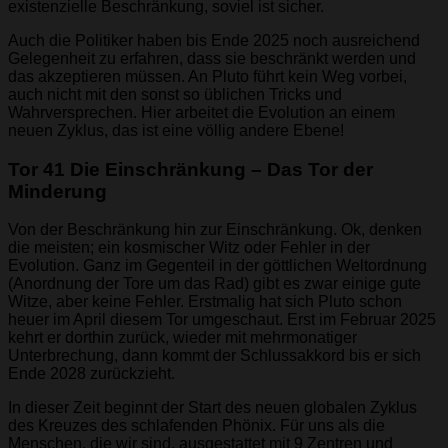
existenzielle Beschränkung, soviel ist sicher.
Auch die Politiker haben bis Ende 2025 noch ausreichend
Gelegenheit zu erfahren, dass sie beschränkt werden und
das akzeptieren müssen. An Pluto führt kein Weg vorbei,
auch nicht mit den sonst so üblichen Tricks und
Wahrversprechen. Hier arbeitet die Evolution an einem
neuen Zyklus, das ist eine völlig andere Ebene!
Tor 41 Die Einschränkung – Das Tor der
Minderung
Von der Beschränkung hin zur Einschränkung. Ok, denken
die meisten; ein kosmischer Witz oder Fehler in der
Evolution. Ganz im Gegenteil in der göttlichen Weltordnung
(Anordnung der Tore um das Rad) gibt es zwar einige gute
Witze, aber keine Fehler. Erstmalig hat sich Pluto schon
heuer im April diesem Tor umgeschaut. Erst im Februar 2025
kehrt er dorthin zurück, wieder mit mehrmonatiger
Unterbrechung, dann kommt der Schlussakkord bis er sich
Ende 2028 zurückzieht.
In dieser Zeit beginnt der Start des neuen globalen Zyklus
des Kreuzes des schlafenden Phönix. Für uns als die
Menschen, die wir sind, ausgestattet mit 9 Zentren und