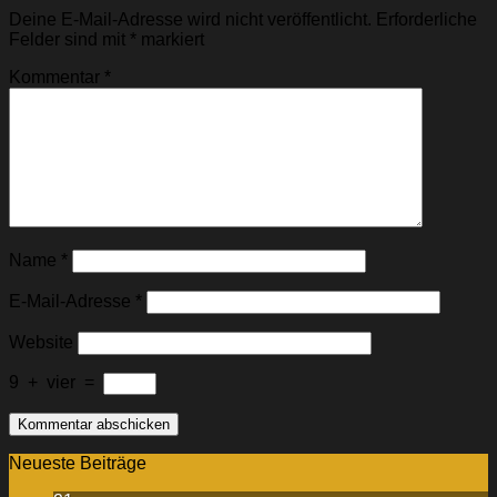
Deine E-Mail-Adresse wird nicht veröffentlicht.
Erforderliche
Felder sind mit
*
markiert
Kommentar
*
Name
*
E-Mail-Adresse
*
Website
9
+
vier
=
Neueste Beiträge