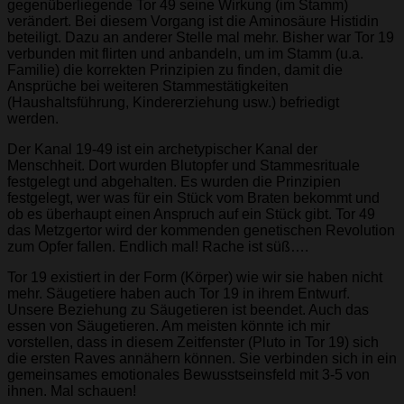
gegenüberliegende Tor 49 seine Wirkung (im Stamm)
verändert. Bei diesem Vorgang ist die Aminosäure Histidin
beteiligt. Dazu an anderer Stelle mal mehr. Bisher war Tor 19
verbunden mit flirten und anbandeln, um im Stamm (u.a.
Familie) die korrekten Prinzipien zu finden, damit die
Ansprüche bei weiteren Stammestätigkeiten
(Haushaltsführung, Kindererziehung usw.) befriedigt
werden.
Der Kanal 19-49 ist ein archetypischer Kanal der
Menschheit. Dort wurden Blutopfer und Stammesrituale
festgelegt und abgehalten. Es wurden die Prinzipien
festgelegt, wer was für ein Stück vom Braten bekommt und
ob es überhaupt einen Anspruch auf ein Stück gibt. Tor 49
das Metzgertor wird der kommenden genetischen Revolution
zum Opfer fallen. Endlich mal! Rache ist süß….
Tor 19 existiert in der Form (Körper) wie wir sie haben nicht
mehr. Säugetiere haben auch Tor 19 in ihrem Entwurf.
Unsere Beziehung zu Säugetieren ist beendet. Auch das
essen von Säugetieren. Am meisten könnte ich mir
vorstellen, dass in diesem Zeitfenster (Pluto in Tor 19) sich
die ersten Raves annähern können. Sie verbinden sich in ein
gemeinsames emotionales Bewusstseinsfeld mit 3-5 von
ihnen. Mal schauen!