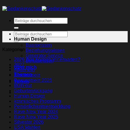
Human Design
Basiswissen
Kategorien
Beziehungswissen
Generator Service
2026 Was können wir erwarten?
Berufswissen
2027
Über mich
Allgemein
Themen
Bewusstsein
Bewusstsein 2025
Termin
Burn-out
Geburtenrückgang
Human Design
kosmisches Programm
Persönlichkeitsentwicklung
Rave New Year 2024
Rave New Year 2025
Silvester 2026
USA Wahlen