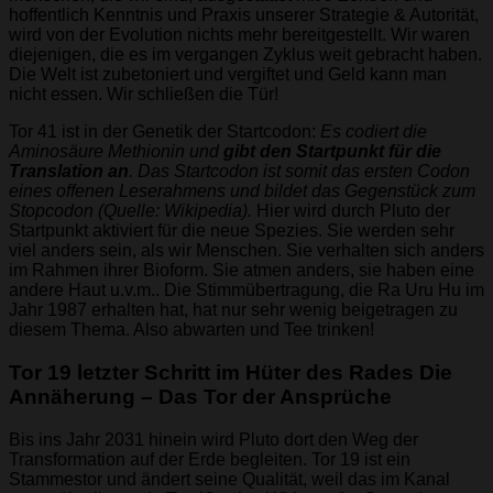
hoffentlich Kenntnis und Praxis unserer Strategie & Autorität,
wird von der Evolution nichts mehr bereitgestellt. Wir waren
diejenigen, die es im vergangen Zyklus weit gebracht haben.
Die Welt ist zubetoniert und vergiftet und Geld kann man
nicht essen. Wir schließen die Tür!
Tor 41 ist in der Genetik der Startcodon:
Es codiert die
Aminosäure Methionin und
gibt den Startpunkt für die
Translation an
. Das Startcodon ist somit das ersten Codon
eines offenen Leserahmens und bildet das Gegenstück zum
Stopcodon (Quelle: Wikipedia).
Hier wird durch Pluto der
Startpunkt aktiviert für die neue Spezies. Sie werden sehr
viel anders sein, als wir Menschen. Sie verhalten sich anders
im Rahmen ihrer Bioform. Sie atmen anders, sie haben eine
andere Haut u.v.m.. Die Stimmübertragung, die Ra Uru Hu im
Jahr 1987 erhalten hat, hat nur sehr wenig beigetragen zu
diesem Thema. Also abwarten und Tee trinken!
Tor 19 letzter Schritt im Hüter des Rades Die
Annäherung – Das Tor der Ansprüche
Bis ins Jahr 2031 hinein wird Pluto dort den Weg der
Transformation auf der Erde begleiten. Tor 19 ist ein
Stammestor und ändert seine Qualität, weil das im Kanal