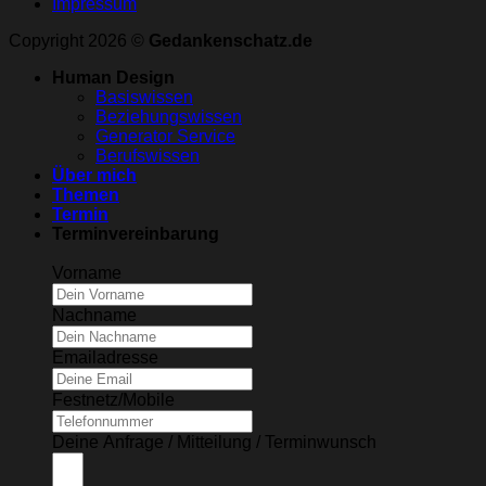
Impressum
Copyright 2026 ©
Gedankenschatz.de
Human Design
Basiswissen
Beziehungswissen
Generator Service
Berufswissen
Über mich
Themen
Termin
Terminvereinbarung
Vorname
Nachname
Emailadresse
Festnetz/Mobile
Deine Anfrage / Mitteilung / Terminwunsch