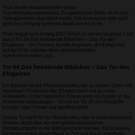
Pluto ist der Hauptdarsteller dieses
Transformationsprozesses. Es spielt keine Rolle, ob er zum
Zwergplaneten degradiert wurde. Die kosmische oder auch
göttliche Ordnung spielt die Musik auf der Erde.
Pluto begab sich Anfang 2017 hinein in seinen längeren Lauf
durch Tor 54
Das heiratende Mädchen – Das Tor des
Ehrgeizes
– der Prozess konnte beginnen, die Ereignisse
auf der Erde nahmen ihren abschließenden
transformierenden Lauf….
Tor 54
Das heiratende Mädchen – Das Tor des
Ehrgeizes
Ein Beispiel ist die Pharmaindustrie, die zu diesen Zeiten mit
neuartigen Produkten den Ehrgeiz mehr wie je zuvor
entwickelte, in der materiellen Ebene ganz noch oben in der
Hierarchie aufzusteigen – hinauf ins Tor 45 der König/die
Königin. Das Fenster war geöffnet dafür!
Dieses Tor steht für die Mondknoten, das ist jenes kosmische
Fenster, durch das wir vom großen kosmischen
Zentralcomputer in die Welt geschickt werden. Es ist unsere
Richtung unsere Ausrichtung in Zeit und Raum innerhalb